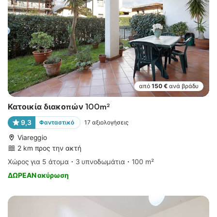
από
150 €
ανά βράδυ
Κατοικία διακοπών 100m²
9,3
Φανταστικό
17
αξιολογήσεις
Viareggio
2 km προς την ακτή
Χώρος για 5 άτομα
3 υπνοδωμάτια
100 m²
ΔΩΡΕΑΝ ακύρωση