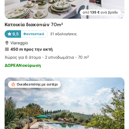
από
135 €
ανά βράδυ
Κατοικία διακοπών 70m²
9,5
Φανταστικό
31
αξιολογήσεις
Viareggio
450 m προς την ακτή
Χώρος για 6 άτομα
2 υπνοδωμάτια
70 m²
ΔΩΡΕΑΝ ακύρωση
Οικοδεσπότης με αστέρι