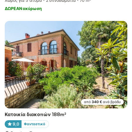
Χώρος για 5 άτομα
2 υπνοδωμάτια
70 m²
ΔΩΡΕΑΝ ακύρωση
από
340 €
ανά βράδυ
Κατοικία διακοπών 188m²
9,0
Φανταστικό