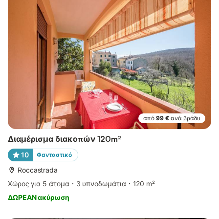
από
99 €
ανά βράδυ
Διαμέρισμα διακοπών 120m²
10
Φανταστικό
Roccastrada
Χώρος για 5 άτομα
3 υπνοδωμάτια
120 m²
ΔΩΡΕΑΝ ακύρωση