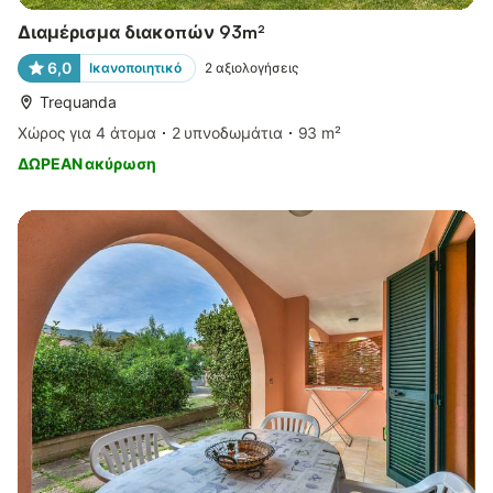
Διαμέρισμα διακοπών 93m²
6,0
Ικανοποιητικό
2
αξιολογήσεις
Trequanda
Χώρος για 4 άτομα
2 υπνοδωμάτια
93 m²
ΔΩΡΕΑΝ ακύρωση