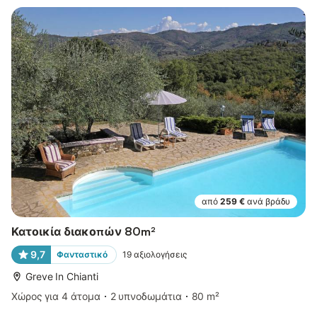
από
259 €
ανά βράδυ
Κατοικία διακοπών 80m²
9,7
Φανταστικό
19
αξιολογήσεις
Greve In Chianti
Χώρος για 4 άτομα
2 υπνοδωμάτια
80 m²