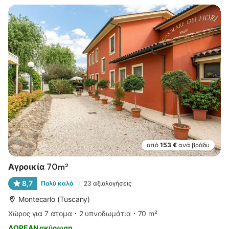
από
153 €
ανά βράδυ
Αγροικία 70m²
8,7
Πολύ καλό
23
αξιολογήσεις
Montecarlo (Tuscany)
Χώρος για 7 άτομα
2 υπνοδωμάτια
70 m²
ΔΩΡΕΑΝ ακύρωση