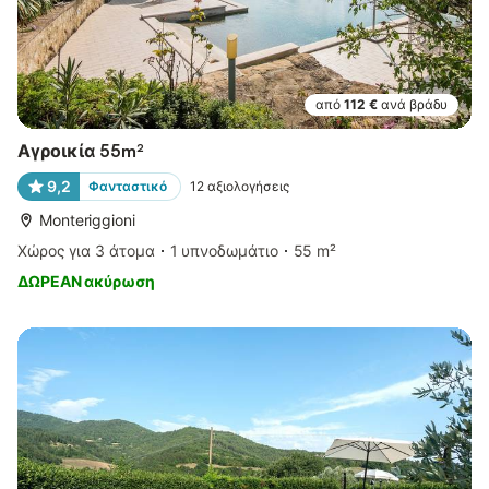
από
112 €
ανά βράδυ
Αγροικία 55m²
9,2
Φανταστικό
12
αξιολογήσεις
Monteriggioni
Χώρος για 3 άτομα
1 υπνοδωμάτιο
55 m²
ΔΩΡΕΑΝ ακύρωση