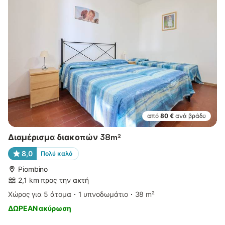
από
80 €
ανά βράδυ
Διαμέρισμα διακοπών 38m²
8,0
Πολύ καλό
Piombino
2,1 km προς την ακτή
Χώρος για 5 άτομα
1 υπνοδωμάτιο
38 m²
ΔΩΡΕΑΝ ακύρωση