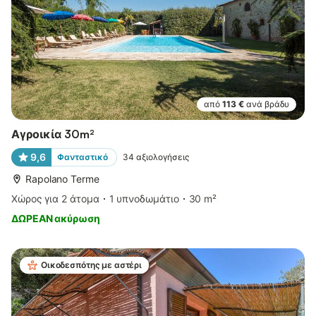
από
113 €
ανά βράδυ
Αγροικία 30m²
9,6
Φανταστικό
34
αξιολογήσεις
Rapolano Terme
Χώρος για 2 άτομα
1 υπνοδωμάτιο
30 m²
ΔΩΡΕΑΝ ακύρωση
Οικοδεσπότης με αστέρι