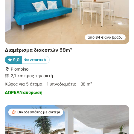
από
84 €
ανά βράδυ
Διαμέρισμα διακοπών 38m²
9,0
Φανταστικό
Piombino
2,1 km προς την ακτή
Χώρος για 5 άτομα
1 υπνοδωμάτιο
38 m²
ΔΩΡΕΑΝ ακύρωση
Οικοδεσπότης με αστέρι