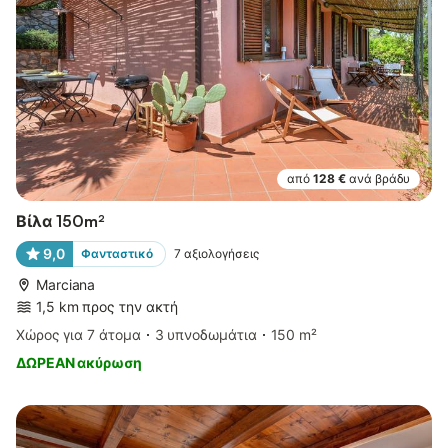
από
128 €
ανά βράδυ
Βίλα 150m²
9,0
Φανταστικό
7
αξιολογήσεις
Marciana
1,5 km προς την ακτή
Χώρος για 7 άτομα
3 υπνοδωμάτια
150 m²
ΔΩΡΕΑΝ ακύρωση