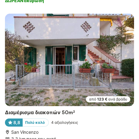
ΔΩΡΕΑΝ ακύρωση
από
123 €
ανά βράδυ
Διαμέρισμα διακοπών 50m²
8,8
Πολύ καλό
4
αξιολογήσεις
San Vincenzo
3,3 km προς την ακτή