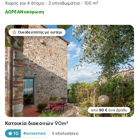
Χώρος για 4 άτομα
2 υπνοδωμάτια
100 m²
ΔΩΡΕΑΝ ακύρωση
Οικοδεσπότης με αστέρι
από
90 €
ανά βράδυ
Κατοικία διακοπών 90m²
10
Φανταστικό
5
αξιολογήσεις