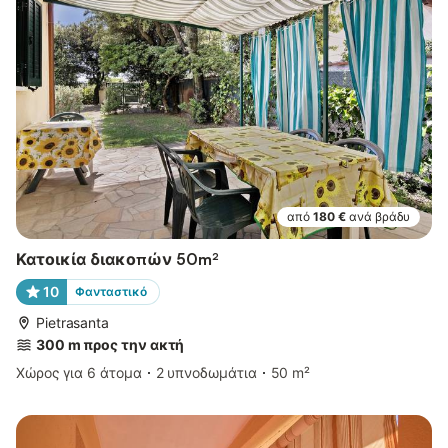
από
180 €
ανά βράδυ
Κατοικία διακοπών 50m²
10
Φανταστικό
Pietrasanta
300 m προς την ακτή
Χώρος για 6 άτομα
2 υπνοδωμάτια
50 m²