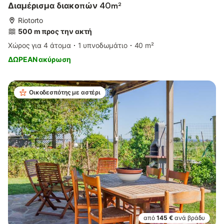
Διαμέρισμα διακοπών 40m²
Riotorto
500 m προς την ακτή
Χώρος για 4 άτομα
1 υπνοδωμάτιο
40 m²
ΔΩΡΕΑΝ ακύρωση
Οικοδεσπότης με αστέρι
από
145 €
ανά βράδυ