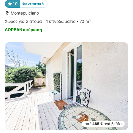
10
Φανταστικό
Montepulciano
Χώρος για 2 άτομα
1 υπνοδωμάτιο
70 m²
ΔΩΡΕΑΝ ακύρωση
από
485 €
ανά βράδυ