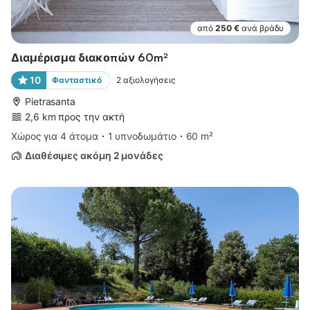
από
250 €
ανά βράδυ
Διαμέρισμα διακοπών 60m²
10
Φανταστικό
2
αξιολογήσεις
Pietrasanta
2,6 km προς την ακτή
Χώρος για 4 άτομα
1 υπνοδωμάτιο
60 m²
Διαθέσιμες ακόμη 2 μονάδες