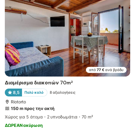
από
77 €
ανά βράδυ
Διαμέρισμα διακοπών 70m²
8,5
Πολύ καλό
8
αξιολογήσεις
Riotorto
150 m προς την ακτή
Χώρος για 5 άτομα
2 υπνοδωμάτια
70 m²
ΔΩΡΕΑΝ ακύρωση