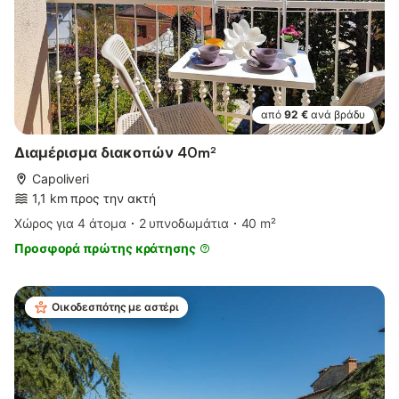
από
92 €
ανά βράδυ
Διαμέρισμα διακοπών 40m²
Capoliveri
1,1 km προς την ακτή
Χώρος για 4 άτομα
2 υπνοδωμάτια
40 m²
Προσφορά πρώτης κράτησης
Οικοδεσπότης με αστέρι