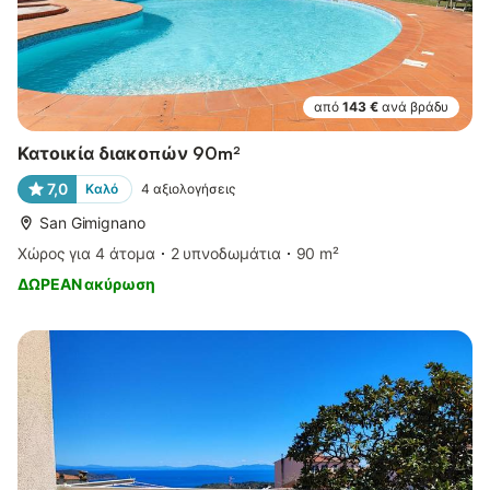
από
143 €
ανά βράδυ
Κατοικία διακοπών 90m²
7,0
Καλό
4
αξιολογήσεις
San Gimignano
Χώρος για 4 άτομα
2 υπνοδωμάτια
90 m²
ΔΩΡΕΑΝ ακύρωση