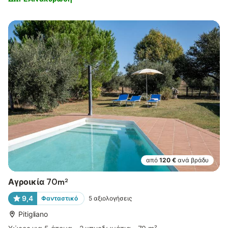
από
120 €
ανά βράδυ
Αγροικία 70m²
9,4
Φανταστικό
5
αξιολογήσεις
Pitigliano