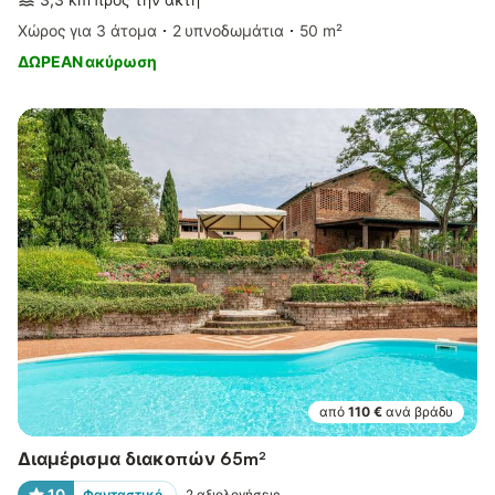
Χώρος για 3 άτομα
2 υπνοδωμάτια
50 m²
ΔΩΡΕΑΝ ακύρωση
από
110 €
ανά βράδυ
Διαμέρισμα διακοπών 65m²
10
Φανταστικό
2
αξιολογήσεις