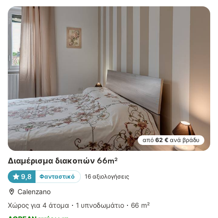
από
62 €
ανά βράδυ
Διαμέρισμα διακοπών 66m²
9,8
Φανταστικό
16
αξιολογήσεις
Calenzano
Χώρος για 4 άτομα
1 υπνοδωμάτιο
66 m²