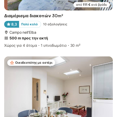
από
111 €
ανά βράδυ
Διαμέρισμα διακοπών 30m²
8,3
Πολύ καλό
10
αξιολογήσεις
Campo nell'Elba
500 m προς την ακτή
Χώρος για 4 άτομα
1 υπνοδωμάτιο
30 m²
Οικοδεσπότης με αστέρι